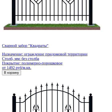
Сварной забор "Квадраты"
Назначение:
ограждение придомовой территории
Столб, мм:
без столба
Покрытие:
полимерно-порошковое
от 1492 руб/м.кв.
В корзину