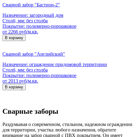
Сварной забор "Бастион-2"
Назначение:
загородный дом
Столб, мм:
без столба
Покрытие:
полимерно-порошковое
от 2266 руб/м.кв.
В корзину
Сварной забор "Английский"
Назначение:
ограждение придомовой территории
Столб, мм:
без столба
Покрытие:
полимерно-порошковое
от 2013 руб/м.кв.
В корзину
Сварные заборы
Раздумывая о современном, стильном, надежном ограждении
для территории, участка любого назначения, обратите
внимание на забор сварной с ПВХ покрытием. Он имеет