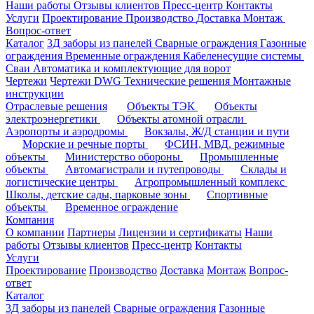
Наши работы
Отзывы клиентов
Пресс-центр
Контакты
Услуги
Проектирование
Производство
Доставка
Монтаж
Вопрос-ответ
Каталог
3Д заборы из панелей
Сварные ограждения
Газонные
ограждения
Временные ограждения
Кабеленесущие системы
Cваи
Автоматика и комплектующие для ворот
Чертежи
Чертежи DWG
Технические решения
Монтажные
инструкции
Отраслевые решения
Объекты ТЭК
Объекты
электроэнергетики
Объекты атомной отрасли
Аэропорты и аэродромы
Вокзалы, Ж/Д станции и пути
Морские и речные порты
ФСИН, МВД, режимные
объекты
Министерство обороны
Промышленные
объекты
Автомагистрали и путепроводы
Склады и
логистические центры
Агропромышленный комплекс
Школы, детские сады, парковые зоны
Спортивные
объекты
Временное ограждение
Компания
О компании
Партнеры
Лицензии и сертификаты
Наши
работы
Отзывы клиентов
Пресс-центр
Контакты
Услуги
Проектирование
Производство
Доставка
Монтаж
Вопрос-
ответ
Каталог
3Д заборы из панелей
Сварные ограждения
Газонные