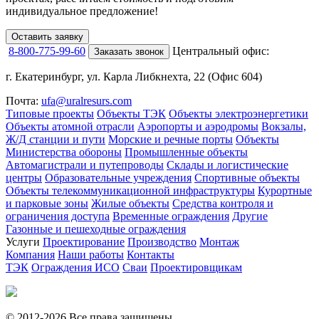
индивидуальное предложение!
Оставить заявку
8-800-775-99-60
Центральный офис:
Заказать звонок
г. Екатеринбург, ул. Карла Либкнехта, 22 (Офис 604)
Почта:
ufa@uralresurs.com
Типовые проекты
Объекты ТЭК
Объекты электроэнергетики
Объекты атомной отрасли
Аэропорты и аэродромы
Вокзалы,
Ж/Д станции и пути
Морские и речные порты
Объекты
Министерства обороны
Промышленные объекты
Автомагистрали и путепроводы
Склады и логистические
центры
Образовательные учреждения
Спортивные объекты
Объекты телекоммуникационной инфраструктуры
Курортные
и парковые зоны
Жилые объекты
Средства контроля и
ограничения доступа
Временные ограждения
Другие
Газонные и пешеходные ограждения
Услуги
Проектирование
Производство
Монтаж
Компания
Наши работы
Контакты
ТЭК
Ограждения ИСО
Сваи
Проектировщикам
© 2012-2026 Все права защищены.