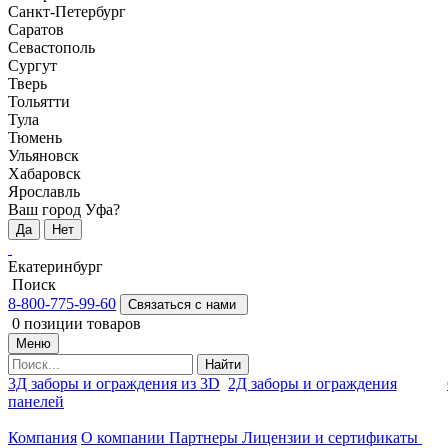
Санкт-Петербург
Саратов
Севастополь
Сургут
Тверь
Тольятти
Тула
Тюмень
Ульяновск
Хабаровск
Ярославль
Ваш город Уфа?
Да
Нет
Екатеринбург
Поиск
8-800-775-99-60
Связаться с нами
0
позиции товаров
Меню
Найти
3Д заборы и ограждения из 3D
2Д заборы и ограждения
панелей
Компания
О компании
Партнеры
Лицензии и сертификаты