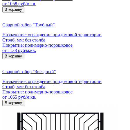
от 1058 руб/м.кв.
В корзину
Сварной забор "Трубный"
Назначение:
ограждение придомовой территории
Столб, мм:
без столба
Покрытие:
полимерно-порошковое
от 1138 руб/м.кв.
В корзину
Сварной забор "Звёздный"
Назначение:
ограждение придомовой территории
Столб, мм:
без столба
Покрытие:
полимерно-порошковое
от 1065 руб/м.кв.
В корзину