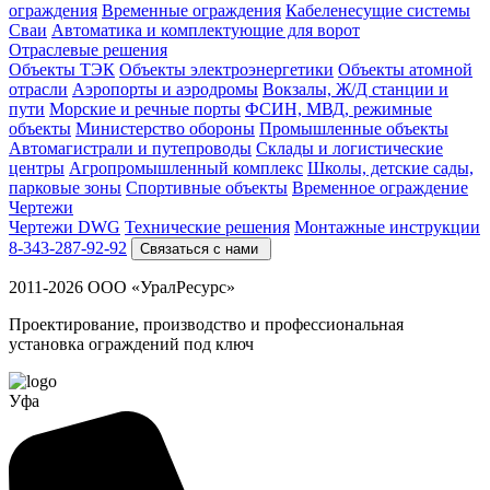
ограждения
Временные ограждения
Кабеленесущие системы
Cваи
Автоматика и комплектующие для ворот
Отраслевые решения
Объекты ТЭК
Объекты электроэнергетики
Объекты атомной
отрасли
Аэропорты и аэродромы
Вокзалы, Ж/Д станции и
пути
Морские и речные порты
ФСИН, МВД, режимные
объекты
Министерство обороны
Промышленные объекты
Автомагистрали и путепроводы
Склады и логистические
центры
Агропромышленный комплекс
Школы, детские сады,
парковые зоны
Спортивные объекты
Временное ограждение
Чертежи
Чертежи DWG
Технические решения
Монтажные инструкции
8-343-287-92-92
Связаться с нами
2011-2026 ООО «УралРесурс»
Проектирование, производство и профессиональная
установка ограждений под ключ
Уфа