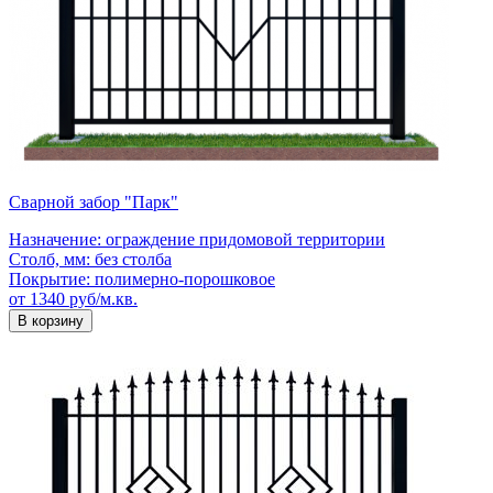
Сварной забор "Парк"
Назначение:
ограждение придомовой территории
Столб, мм:
без столба
Покрытие:
полимерно-порошковое
от 1340 руб/м.кв.
В корзину