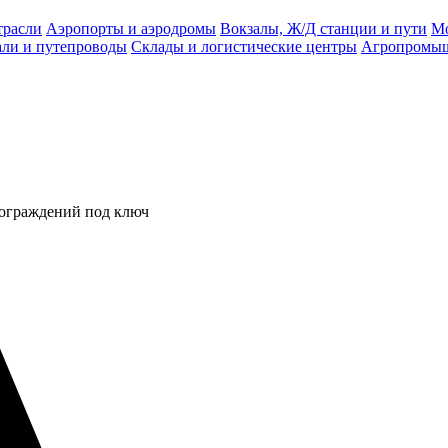
трасли
Аэропорты и аэродромы
Вокзалы, Ж/Д станции и пути
Мо
али и путепроводы
Склады и логистические центры
Агропромыш
 ограждений под ключ