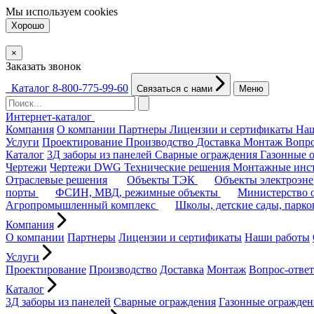
Мы используем
cookies
Хорошо
×
Заказать звонок
Каталог
8-800-775-99-60
Связаться с нами
Меню
Интернет-каталог
Компания
О компании
Партнеры
Лицензии и сертификаты
На
Услуги
Проектирование
Производство
Доставка
Монтаж
Вопро
Каталог
3Д заборы из панелей
Сварные ограждения
Газонные 
Чертежи
Чертежи DWG
Технические решения
Монтажные инс
Отраслевые решения
Объекты ТЭК
Объекты электроэн
порты
ФСИН, МВД, режимные объекты
Министерство
Агропромышленный комплекс
Школы, детские сады, парк
Компания
О компании
Партнеры
Лицензии и сертификаты
Наши работы
Услуги
Проектирование
Производство
Доставка
Монтаж
Вопрос-ответ
Каталог
3Д заборы из панелей
Сварные ограждения
Газонные огражден