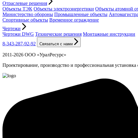
Отраслевые решения
Объекты ТЭК
Объекты электроэнергетики
Объекты атомной о
Министерство обороны
Промышленные объекты
Автомагистр
Спортивные объекты
Временное ограждение
Чертежи
Чертежи DWG
Технические решения
Монтажные инструкции
8-343-287-92-92
Связаться с нами
2011-2026 ООО «УралРесурс»
Проектирование, производство и профессиональная установка