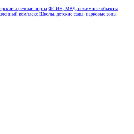
рские и речные порты
ФСИН, МВД, режимные объекты
ленный комплекс
Школы, детские сады, парковые зоны