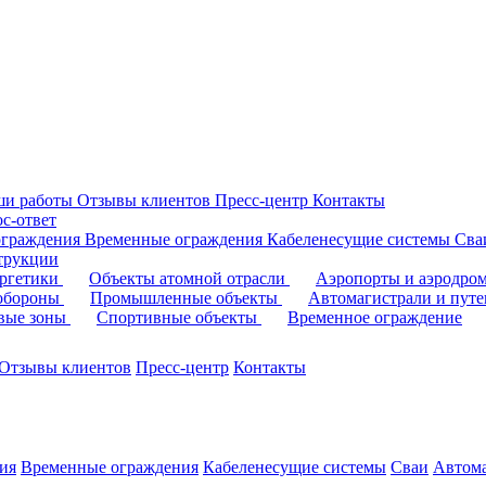
ши работы
Отзывы клиентов
Пресс-центр
Контакты
с-ответ
ограждения
Временные ограждения
Кабеленесущие системы
Cв
трукции
ергетики
Объекты атомной отрасли
Аэропорты и аэродр
 обороны
Промышленные объекты
Автомагистрали и пут
овые зоны
Спортивные объекты
Временное ограждение
Отзывы клиентов
Пресс-центр
Контакты
ия
Временные ограждения
Кабеленесущие системы
Cваи
Автома