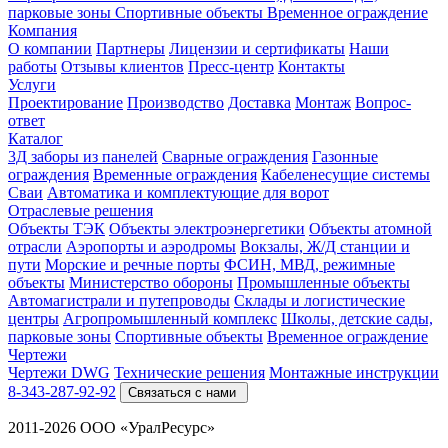
парковые зоны
Спортивные объекты
Временное ограждение
Компания
О компании
Партнеры
Лицензии и сертификаты
Наши
работы
Отзывы клиентов
Пресс-центр
Контакты
Услуги
Проектирование
Производство
Доставка
Монтаж
Вопрос-
ответ
Каталог
3Д заборы из панелей
Сварные ограждения
Газонные
ограждения
Временные ограждения
Кабеленесущие системы
Cваи
Автоматика и комплектующие для ворот
Отраслевые решения
Объекты ТЭК
Объекты электроэнергетики
Объекты атомной
отрасли
Аэропорты и аэродромы
Вокзалы, Ж/Д станции и
пути
Морские и речные порты
ФСИН, МВД, режимные
объекты
Министерство обороны
Промышленные объекты
Автомагистрали и путепроводы
Склады и логистические
центры
Агропромышленный комплекс
Школы, детские сады,
парковые зоны
Спортивные объекты
Временное ограждение
Чертежи
Чертежи DWG
Технические решения
Монтажные инструкции
8-343-287-92-92
Связаться с нами
2011-2026 ООО «УралРесурс»