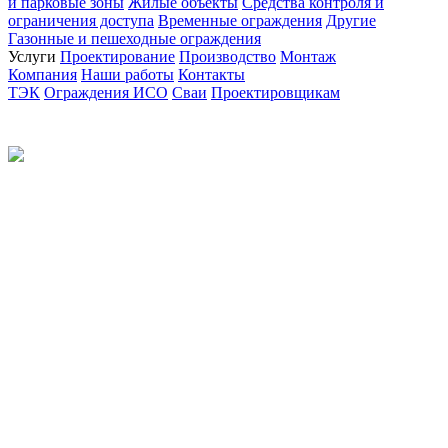
и парковые зоны
Жилые объекты
Средства контроля и
ограничения доступа
Временные ограждения
Другие
Газонные и пешеходные ограждения
Услуги
Проектирование
Производство
Монтаж
Компания
Наши работы
Контакты
ТЭК
Ограждения ИСО
Сваи
Проектировщикам
Политика конфиденциальности
© 2012-2026 Все права защищены.