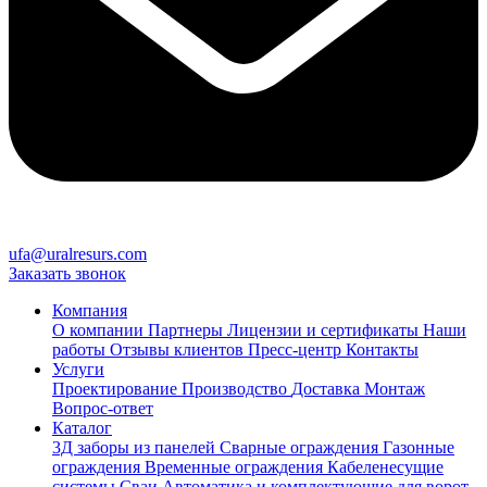
ufa@uralresurs.com
Заказать звонок
Компания
О компании
Партнеры
Лицензии и сертификаты
Наши
работы
Отзывы клиентов
Пресс-центр
Контакты
Услуги
Проектирование
Производство
Доставка
Монтаж
Вопрос-ответ
Каталог
3Д заборы из панелей
Сварные ограждения
Газонные
ограждения
Временные ограждения
Кабеленесущие
системы
Cваи
Автоматика и комплектующие для ворот