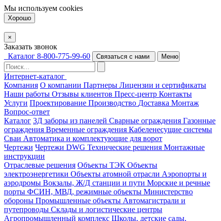
Мы используем
cookies
Хорошо
×
Заказать звонок
Каталог
8-800-775-99-60
Связаться с нами
Меню
Интернет-каталог
Компания
О компании
Партнеры
Лицензии и сертификаты
Наши работы
Отзывы клиентов
Пресс-центр
Контакты
Услуги
Проектирование
Производство
Доставка
Монтаж
Вопрос-ответ
Каталог
3Д заборы из панелей
Сварные ограждения
Газонные
ограждения
Временные ограждения
Кабеленесущие системы
Cваи
Автоматика и комплектующие для ворот
Чертежи
Чертежи DWG
Технические решения
Монтажные
инструкции
Отраслевые решения
Объекты ТЭК
Объекты
электроэнергетики
Объекты атомной отрасли
Аэропорты и
аэродромы
Вокзалы, Ж/Д станции и пути
Морские и речные
порты
ФСИН, МВД, режимные объекты
Министерство
обороны
Промышленные объекты
Автомагистрали и
путепроводы
Склады и логистические центры
Агропромышленный комплекс
Школы, детские сады,