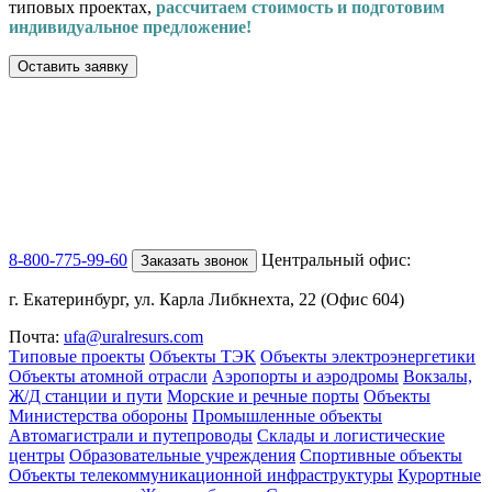
типовых проектах,
рассчитаем стоимость и подготовим
индивидуальное предложение!
Оставить заявку
8-800-775-99-60
Центральный офис:
Заказать звонок
г. Екатеринбург, ул. Карла Либкнехта, 22 (Офис 604)
Почта:
ufa@uralresurs.com
Типовые проекты
Объекты ТЭК
Объекты электроэнергетики
Объекты атомной отрасли
Аэропорты и аэродромы
Вокзалы,
Ж/Д станции и пути
Морские и речные порты
Объекты
Министерства обороны
Промышленные объекты
Автомагистрали и путепроводы
Склады и логистические
центры
Образовательные учреждения
Спортивные объекты
Объекты телекоммуникационной инфраструктуры
Курортные