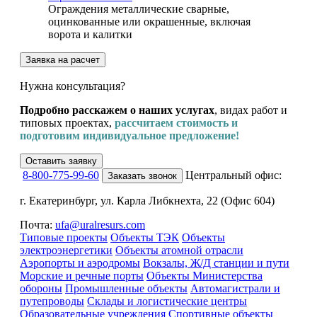
Ограждения металлические сварные,
оцинкованные или окрашенные, включая
ворота и калитки
Заявка на расчет
Нужна консультация?
Подробно расскажем о наших услугах
, видах работ и
типовых проектах,
рассчитаем стоимость и
подготовим индивидуальное предложение!
Оставить заявку
8-800-775-99-60
Центральный офис:
Заказать звонок
г. Екатеринбург, ул. Карла Либкнехта, 22 (Офис 604)
Почта:
ufa@uralresurs.com
Типовые проекты
Объекты ТЭК
Объекты
электроэнергетики
Объекты атомной отрасли
Аэропорты и аэродромы
Вокзалы, Ж/Д станции и пути
Морские и речные порты
Объекты Министерства
обороны
Промышленные объекты
Автомагистрали и
путепроводы
Склады и логистические центры
Образовательные учреждения
Спортивные объекты