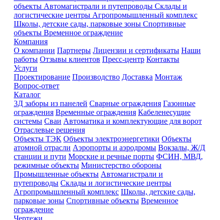
объекты
Автомагистрали и путепроводы
Склады и
логистические центры
Агропромышленный комплекс
Школы, детские сады, парковые зоны
Спортивные
объекты
Временное ограждение
Компания
О компании
Партнеры
Лицензии и сертификаты
Наши
работы
Отзывы клиентов
Пресс-центр
Контакты
Услуги
Проектирование
Производство
Доставка
Монтаж
Вопрос-ответ
Каталог
3Д заборы из панелей
Сварные ограждения
Газонные
ограждения
Временные ограждения
Кабеленесущие
системы
Cваи
Автоматика и комплектующие для ворот
Отраслевые решения
Объекты ТЭК
Объекты электроэнергетики
Объекты
атомной отрасли
Аэропорты и аэродромы
Вокзалы, Ж/Д
станции и пути
Морские и речные порты
ФСИН, МВД,
режимные объекты
Министерство обороны
Промышленные объекты
Автомагистрали и
путепроводы
Склады и логистические центры
Агропромышленный комплекс
Школы, детские сады,
парковые зоны
Спортивные объекты
Временное
ограждение
Чертежи