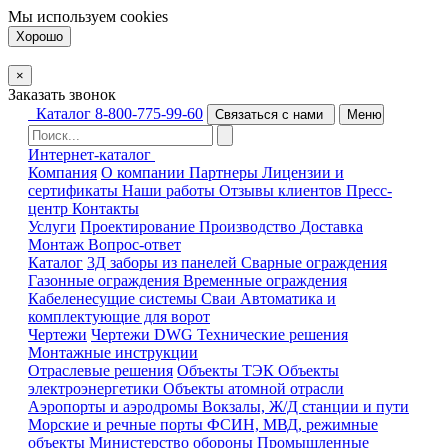
Мы используем
cookies
Хорошо
×
Заказать звонок
Каталог
8-800-775-99-60
Связаться с нами
Меню
Интернет-каталог
Компания
О компании
Партнеры
Лицензии и
сертификаты
Наши работы
Отзывы клиентов
Пресс-
центр
Контакты
Услуги
Проектирование
Производство
Доставка
Монтаж
Вопрос-ответ
Каталог
3Д заборы из панелей
Сварные ограждения
Газонные ограждения
Временные ограждения
Кабеленесущие системы
Cваи
Автоматика и
комплектующие для ворот
Чертежи
Чертежи DWG
Технические решения
Монтажные инструкции
Отраслевые решения
Объекты ТЭК
Объекты
электроэнергетики
Объекты атомной отрасли
Аэропорты и аэродромы
Вокзалы, Ж/Д станции и пути
Морские и речные порты
ФСИН, МВД, режимные
объекты
Министерство обороны
Промышленные