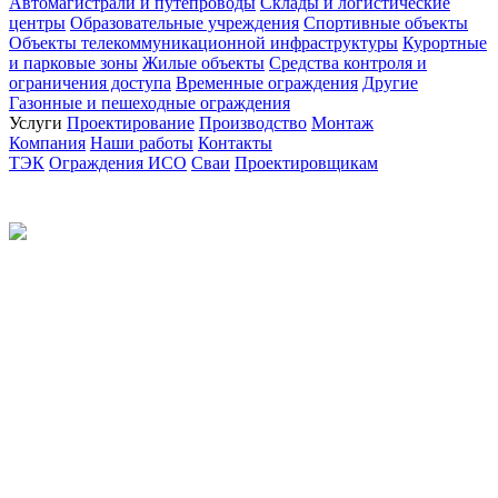
Автомагистрали и путепроводы
Склады и логистические
центры
Образовательные учреждения
Спортивные объекты
Объекты телекоммуникационной инфраструктуры
Курортные
и парковые зоны
Жилые объекты
Средства контроля и
ограничения доступа
Временные ограждения
Другие
Газонные и пешеходные ограждения
Услуги
Проектирование
Производство
Монтаж
Компания
Наши работы
Контакты
ТЭК
Ограждения ИСО
Сваи
Проектировщикам
Политика конфиденциальности
© 2012-2026 Все права защищены.