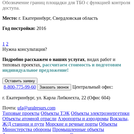
Обозначение границ площадки для ТБО с функцией контроля
доступа.
Место:
г. Екатеринбург, Свердловская область
Год постройки:
2016
1
2
Нужна консультация?
Подробно расскажем о наших услугах
, видах работ и
типовых проектах,
рассчитаем стоимость и подготовим
индивидуальное предложение!
Оставить заявку
8-800-775-99-60
Центральный офис:
Заказать звонок
г. Екатеринбург, ул. Карла Либкнехта, 22 (Офис 604)
Почта:
ufa@uralresurs.com
Типовые проекты
Объекты ТЭК
Объекты электроэнергетики
Объекты атомной отрасли
Аэропорты и аэродромы
Вокзалы,
Ж/Д станции и пути
Морские и речные порты
Объекты
Министерства обороны
Промышленные объекты