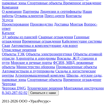
парковые зоны
Спортивные объекты
Временное ограждение
Компания
О компании
Партнеры
Лицензии и сертификаты
Наши
работы
Отзывы клиентов
Пресс-центр
Контакты
Услуги
Проектирование
Производство
Доставка
Монтаж
Вопрос-
ответ
Каталог
3Д заборы из панелей
Сварные ограждения
Газонные
ограждения
Временные ограждения
Кабеленесущие системы
Cваи
Автоматика и комплектующие для ворот
Отраслевые решения
Объекты ТЭК
Объекты электроэнергетики
Объекты атомной
отрасли
Аэропорты и аэродромы
Вокзалы, Ж/Д станции и
пути
Морские и речные порты
ФСИН, МВД, режимные
объекты
Министерство обороны
Промышленные объекты
Автомагистрали и путепроводы
Склады и логистические
центры
Агропромышленный комплекс
Школы, детские сады,
парковые зоны
Спортивные объекты
Временное ограждение
Чертежи
Чертежи DWG
Технические решения
Монтажные инструкции
8-343-287-92-92
Связаться с нами
2011-2026 ООО «УралРесурс»