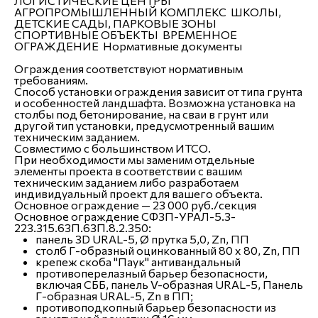
ЛОГИСТИЧЕСКИЕ ЦЕНТРЫ
АГРОПРОМЫШЛЕННЫЙ КОМПЛЕКС
ШКОЛЫ,
ДЕТСКИЕ САДЫ, ПАРКОВЫЕ ЗОНЫ
СПОРТИВНЫЕ ОБЪЕКТЫ
ВРЕМЕННОЕ
ОГРАЖДЕНИЕ
Нормативные документы
Ограждения соответствуют нормативным
требованиям.
Способ установки ограждения зависит от типа грунта
и особенностей ландшафта. Возможна установка на
столбы под бетонирование, на сваи в грунт или
другой тип установки, предусмотренный вашим
техническим заданием.
Совместимо с большинством ИТСО.
При необходимости мы заменим отдельные
элементы проекта в соответствии с вашим
техническим заданием либо разработаем
индивидуальный проект для вашего объекта.
Основное ограждение — 23 000 руб./секция
Основное ограждение СФЗП-УРАЛ-5.3-
223.315.63П.63П.8.2.350:
панель 3D URAL-5, Ø прутка 5,0, Zn, ПП
столб Г-образный оцинкованный 80 х 80, Zn, ПП
крепеж скоба "Паук" антивандальный
противоперелазный барьер безопасности,
включая СББ, панель V-образная URAL-5, Панель
Г-образная URAL-5, Zn в ПП;
противоподкопный барьер безопасности из