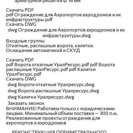
арматурной решетки Ø 16 мм
Скачать PDF
pdf
Ограждение для Аэропортов аэродромов и их
инфраструктуры.pdf
Скачать DWG
dwg
Ограждение для Аэропортов аэродромов и их
инфраструктуры.dwg
Входные группы
Откатные, распашные ворота, калитки.
Оснащение автоматикой и СКУД
Скачать PDF
pdf
Ворота откатные УралРесурс.pdf
pdf
Ворота
распашные УралРесурс.pdf
pdf
Калитки
УралРесурс.pdf
Скачать DWG
dwg
Ворота откатные Уралресурс.dwg
dwg
Ворота распашные Уралресурс.dwg
dwg
Калитки Уралресурс.dwg
Заказать звонок
ВНИМАНИЕ!
Работаем только с юридическими
лицами. Минимальный объем поставки — 300 п.м.
Реализованные проекты ограждения для
аэропортов и аэродромов
РЕКОНСТРУКЦИЯ ПЕРИМЕТРАЛЬНОГО