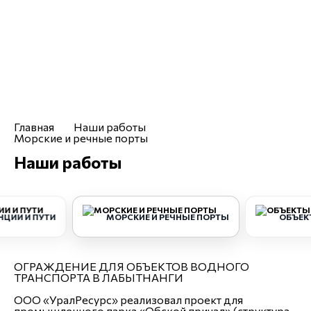
ufa@uralresurs.com
Заказать звонок
Компания
Услуги
Каталог
Чертежи
Отраслевые решения
Главная
Наши работы
Морские и речные порты
Наши работы
НЦИИ И ПУТИ
МОРСКИЕ И РЕЧНЫЕ ПОРТЫ
ОБЪЕК
ОГРАЖДЕНИЕ ДЛЯ ОБЪЕКТОВ ВОДНОГО
ТРАНСПОРТА В ЛАБЫТНАНГИ
ООО «УралРесурс» реализовал проект для
промышленного парка «Обской причал» (структура