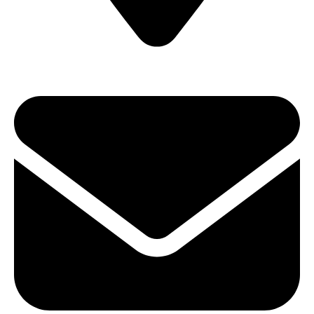
ул. Карла Либкнехта, 22 (Офис 604)