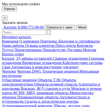
Мы используем
cookies
Хорошо
×
Заказать звонок
Каталог
8-800-775-99-60
Связаться с нами
Меню
Интернет-каталог
Компания
О компании
Партнеры
Лицензии и сертификаты
Наши работы
Отзывы клиентов
Пресс-центр
Контакты
Услуги
Проектирование
Производство
Доставка
Монтаж
Вопрос-ответ
Каталог
3Д заборы из панелей
Сварные ограждения
Газонные
ограждения
Временные ограждения
Кабеленесущие системы
Cваи
Автоматика и комплектующие для ворот
Чертежи
Чертежи DWG
Технические решения
Монтажные
инструкции
Отраслевые решения
Объекты ТЭК
Объекты
электроэнергетики
Объекты атомной отрасли
Аэропорты и
аэродромы
Вокзалы, Ж/Д станции и пути
Морские и речные
порты
ФСИН, МВД, режимные объекты
Министерство
обороны
Промышленные объекты
Автомагистрали и
путепроводы
Склады и логистические центры
Агропромышленный комплекс
Школы, детские сады,