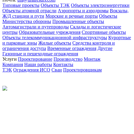
Типовые проекты
Объекты ТЭК
Объекты электроэнергетики
Объекты атомной отрасли
Аэропорты и аэродромы
Вокзалы,
Ж/Д станции и пути
Морские и речные порты
Объекты
Министерства обороны
Промышленные объекты
Автомагистрали и путепроводы
Склады и логистические
центры
Образовательные учреждения
Спортивные объекты
Объекты телекоммуникационной инфраструктуры
Курортные
и парковые зоны
Жилые объекты
Средства контроля и
ограничения доступа
Временные ограждения
Другие
Газонные и пешеходные ограждения
Услуги
Проектирование
Производство
Монтаж
Компания
Наши работы
Контакты
ТЭК
Ограждения ИСО
Сваи
Проектировщикам
Политика конфиденциальности