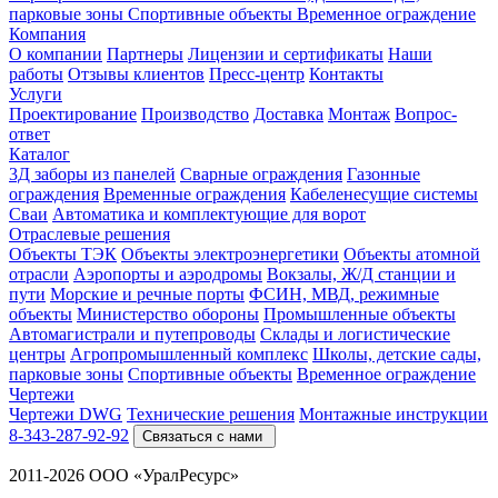
парковые зоны
Спортивные объекты
Временное ограждение
Компания
О компании
Партнеры
Лицензии и сертификаты
Наши
работы
Отзывы клиентов
Пресс-центр
Контакты
Услуги
Проектирование
Производство
Доставка
Монтаж
Вопрос-
ответ
Каталог
3Д заборы из панелей
Сварные ограждения
Газонные
ограждения
Временные ограждения
Кабеленесущие системы
Cваи
Автоматика и комплектующие для ворот
Отраслевые решения
Объекты ТЭК
Объекты электроэнергетики
Объекты атомной
отрасли
Аэропорты и аэродромы
Вокзалы, Ж/Д станции и
пути
Морские и речные порты
ФСИН, МВД, режимные
объекты
Министерство обороны
Промышленные объекты
Автомагистрали и путепроводы
Склады и логистические
центры
Агропромышленный комплекс
Школы, детские сады,
парковые зоны
Спортивные объекты
Временное ограждение
Чертежи
Чертежи DWG
Технические решения
Монтажные инструкции
8-343-287-92-92
Связаться с нами
2011-2026 ООО «УралРесурс»