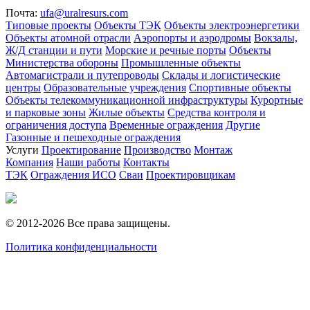
Почта:
ufa@uralresurs.com
Типовые проекты
Объекты ТЭК
Объекты электроэнергетики
Объекты атомной отрасли
Аэропорты и аэродромы
Вокзалы,
Ж/Д станции и пути
Морские и речные порты
Объекты
Министерства обороны
Промышленные объекты
Автомагистрали и путепроводы
Склады и логистические
центры
Образовательные учреждения
Спортивные объекты
Объекты телекоммуникационной инфраструктуры
Курортные
и парковые зоны
Жилые объекты
Средства контроля и
ограничения доступа
Временные ограждения
Другие
Газонные и пешеходные ограждения
Услуги
Проектирование
Производство
Монтаж
Компания
Наши работы
Контакты
ТЭК
Ограждения ИСО
Сваи
Проектировщикам
© 2012-2026 Все права защищены.
Политика конфиденциальности