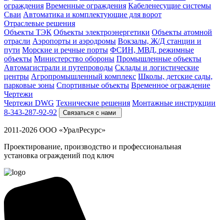
ограждения
Временные ограждения
Кабеленесущие системы
Cваи
Автоматика и комплектующие для ворот
Отраслевые решения
Объекты ТЭК
Объекты электроэнергетики
Объекты атомной
отрасли
Аэропорты и аэродромы
Вокзалы, Ж/Д станции и
пути
Морские и речные порты
ФСИН, МВД, режимные
объекты
Министерство обороны
Промышленные объекты
Автомагистрали и путепроводы
Склады и логистические
центры
Агропромышленный комплекс
Школы, детские сады,
парковые зоны
Спортивные объекты
Временное ограждение
Чертежи
Чертежи DWG
Технические решения
Монтажные инструкции
8-343-287-92-92
Связаться с нами
2011-2026 ООО «УралРесурс»
Проектирование, производство и профессиональная
установка ограждений под ключ