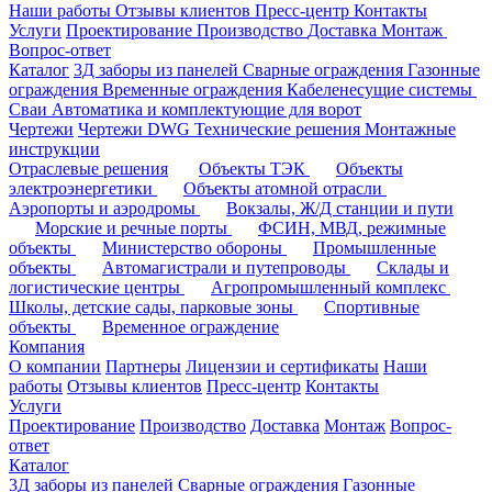
Наши работы
Отзывы клиентов
Пресс-центр
Контакты
Услуги
Проектирование
Производство
Доставка
Монтаж
Вопрос-ответ
Каталог
3Д заборы из панелей
Сварные ограждения
Газонные
ограждения
Временные ограждения
Кабеленесущие системы
Cваи
Автоматика и комплектующие для ворот
Чертежи
Чертежи DWG
Технические решения
Монтажные
инструкции
Отраслевые решения
Объекты ТЭК
Объекты
электроэнергетики
Объекты атомной отрасли
Аэропорты и аэродромы
Вокзалы, Ж/Д станции и пути
Морские и речные порты
ФСИН, МВД, режимные
объекты
Министерство обороны
Промышленные
объекты
Автомагистрали и путепроводы
Склады и
логистические центры
Агропромышленный комплекс
Школы, детские сады, парковые зоны
Спортивные
объекты
Временное ограждение
Компания
О компании
Партнеры
Лицензии и сертификаты
Наши
работы
Отзывы клиентов
Пресс-центр
Контакты
Услуги
Проектирование
Производство
Доставка
Монтаж
Вопрос-
ответ
Каталог
3Д заборы из панелей
Сварные ограждения
Газонные