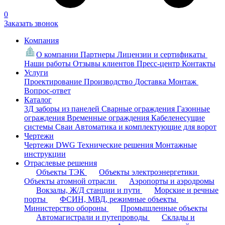
0
Заказать звонок
Компания
О компании
Партнеры
Лицензии и сертификаты
Наши работы
Отзывы клиентов
Пресс-центр
Контакты
Услуги
Проектирование
Производство
Доставка
Монтаж
Вопрос-ответ
Каталог
3Д заборы из панелей
Сварные ограждения
Газонные
ограждения
Временные ограждения
Кабеленесущие
системы
Cваи
Автоматика и комплектующие для ворот
Чертежи
Чертежи DWG
Технические решения
Монтажные
инструкции
Отраслевые решения
Объекты ТЭК
Объекты электроэнергетики
Объекты атомной отрасли
Аэропорты и аэродромы
Вокзалы, Ж/Д станции и пути
Морские и речные
порты
ФСИН, МВД, режимные объекты
Министерство обороны
Промышленные объекты
Автомагистрали и путепроводы
Склады и