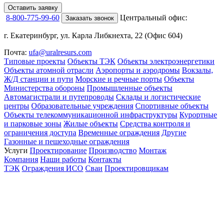
Оставить заявку
8-800-775-99-60
Центральный офис:
Заказать звонок
г. Екатеринбург, ул. Карла Либкнехта, 22 (Офис 604)
Почта:
ufa@uralresurs.com
Типовые проекты
Объекты ТЭК
Объекты электроэнергетики
Объекты атомной отрасли
Аэропорты и аэродромы
Вокзалы,
Ж/Д станции и пути
Морские и речные порты
Объекты
Министерства обороны
Промышленные объекты
Автомагистрали и путепроводы
Склады и логистические
центры
Образовательные учреждения
Спортивные объекты
Объекты телекоммуникационной инфраструктуры
Курортные
и парковые зоны
Жилые объекты
Средства контроля и
ограничения доступа
Временные ограждения
Другие
Газонные и пешеходные ограждения
Услуги
Проектирование
Производство
Монтаж
Компания
Наши работы
Контакты
ТЭК
Ограждения ИСО
Сваи
Проектировщикам