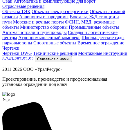
Cваи
Автоматика и комплектующие для ворот
Отраслевые решения
Объекты ТЭК
Объекты электроэнергетики
Объекты атомной
отрасли
Аэропорты и аэродромы
Вокзалы, Ж/Д станции и
пути
Морские и речные порты
ФСИН, МВД, режимные
объекты
Министерство обороны
Промышленные объекты
Автомагистрали и путепроводы
Склады и логистические
центры
Агропромышленный комплекс
Школы, детские сады,
парковые зоны
Спортивные объекты
Временное ограждение
Чертежи
Чертежи DWG
Технические решения
Монтажные инструкции
8-343-287-92-92
Связаться с нами
2011-2026 ООО «УралРесурс»
Проектирование, производство и профессиональная
установка ограждений под ключ
Уфа