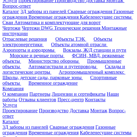
Услуги
Проектирование
Производство
Доставка
Монтаж
Вопрос-ответ
Каталог
3Д заборы из панелей
Сварные ограждения
Газонные
ограждения
Временные ограждения
Кабеленесущие системы
Cваи
Автоматика и комплектующие для ворот
Чертежи
Чертежи DWG
Технические решения
Монтажные
инструкции
Отраслевые решения
Объекты ТЭК
Объекты
электроэнергетики
Объекты атомной отрасли
Аэропорты и аэродромы
Вокзалы, Ж/Д станции и пути
Морские и речные порты
ФСИН, МВД, режимные
объекты
Министерство обороны
Промышленные
объекты
Автомагистрали и путепроводы
Склады и
логистические центры
Агропромышленный комплекс
Школы, детские сады, парковые зоны
Спортивные
объекты
Временное ограждение
Компания
О компании
Партнеры
Лицензии и сертификаты
Наши
работы
Отзывы клиентов
Пресс-центр
Контакты
Услуги
Проектирование
Производство
Доставка
Монтаж
Вопрос-
ответ
Каталог
3Д заборы из панелей
Сварные ограждения
Газонные
ограждения
Временные ограждения
Кабеленесущие системы