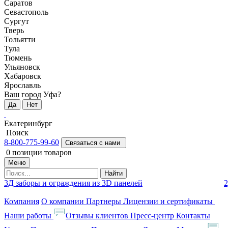
Саратов
Севастополь
Сургут
Тверь
Тольятти
Тула
Тюмень
Ульяновск
Хабаровск
Ярославль
Ваш город Уфа?
Да
Нет
Екатеринбург
Поиск
8-800-775-99-60
Связаться с нами
0
позиции товаров
Меню
Найти
3Д заборы и ограждения из 3D панелей
2
Компания
О компании
Партнеры
Лицензии и сертификаты
Наши работы
Отзывы клиентов
Пресс-центр
Контакты