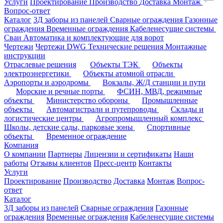
Услуги
Проектирование
Производство
Доставка
Монтаж
Вопрос-ответ
Каталог
3Д заборы из панелей
Сварные ограждения
Газонные
ограждения
Временные ограждения
Кабеленесущие системы
Cваи
Автоматика и комплектующие для ворот
Чертежи
Чертежи DWG
Технические решения
Монтажные
инструкции
Отраслевые решения
Объекты ТЭК
Объекты
электроэнергетики
Объекты атомной отрасли
Аэропорты и аэродромы
Вокзалы, Ж/Д станции и пути
Морские и речные порты
ФСИН, МВД, режимные
объекты
Министерство обороны
Промышленные
объекты
Автомагистрали и путепроводы
Склады и
логистические центры
Агропромышленный комплекс
Школы, детские сады, парковые зоны
Спортивные
объекты
Временное ограждение
Компания
О компании
Партнеры
Лицензии и сертификаты
Наши
работы
Отзывы клиентов
Пресс-центр
Контакты
Услуги
Проектирование
Производство
Доставка
Монтаж
Вопрос-
ответ
Каталог
3Д заборы из панелей
Сварные ограждения
Газонные
ограждения
Временные ограждения
Кабеленесущие системы