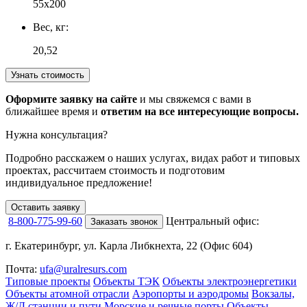
55х200
Вес, кг:
20,52
Узнать стоимость
Оформите заявку на сайте
и мы свяжемся с вами в
ближайшее время и
ответим на все интересующие вопросы.
Нужна консультация?
Подробно расскажем о наших услугах
, видах работ и типовых
проектах,
рассчитаем стоимость и подготовим
индивидуальное предложение!
Оставить заявку
8-800-775-99-60
Центральный офис:
Заказать звонок
г. Екатеринбург, ул. Карла Либкнехта, 22 (Офис 604)
Почта:
ufa@uralresurs.com
Типовые проекты
Объекты ТЭК
Объекты электроэнергетики
Объекты атомной отрасли
Аэропорты и аэродромы
Вокзалы,
Ж/Д станции и пути
Морские и речные порты
Объекты