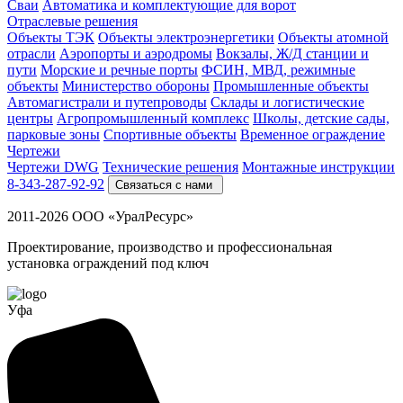
Cваи
Автоматика и комплектующие для ворот
Отраслевые решения
Объекты ТЭК
Объекты электроэнергетики
Объекты атомной
отрасли
Аэропорты и аэродромы
Вокзалы, Ж/Д станции и
пути
Морские и речные порты
ФСИН, МВД, режимные
объекты
Министерство обороны
Промышленные объекты
Автомагистрали и путепроводы
Склады и логистические
центры
Агропромышленный комплекс
Школы, детские сады,
парковые зоны
Спортивные объекты
Временное ограждение
Чертежи
Чертежи DWG
Технические решения
Монтажные инструкции
8-343-287-92-92
Связаться с нами
2011-2026 ООО «УралРесурс»
Проектирование, производство и профессиональная
установка ограждений под ключ
Уфа