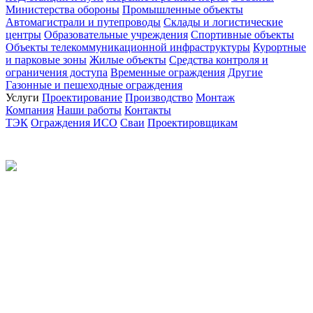
Министерства обороны
Промышленные объекты
Автомагистрали и путепроводы
Склады и логистические
центры
Образовательные учреждения
Спортивные объекты
Объекты телекоммуникационной инфраструктуры
Курортные
и парковые зоны
Жилые объекты
Средства контроля и
ограничения доступа
Временные ограждения
Другие
Газонные и пешеходные ограждения
Услуги
Проектирование
Производство
Монтаж
Компания
Наши работы
Контакты
ТЭК
Ограждения ИСО
Сваи
Проектировщикам
Политика конфиденциальности
© 2012-2026 Все права защищены.