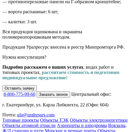
— противоперелазные панели на Г-образном кронштейне;
— ворота распашные: 6 шт;
— калитки: 3 шт.
Вся продукция оцинкована и окрашена
полимернопорошковым методом.
Продукция Уралресурс внесена в реестр Минпромторга РФ.
Нужна консультация?
Подробно расскажем о наших услугах
, видах работ и
типовых проектах,
рассчитаем стоимость и подготовим
индивидуальное предложение!
Оставить заявку
8-800-775-99-60
Центральный офис:
Заказать звонок
г. Екатеринбург, ул. Карла Либкнехта, 22 (Офис 604)
Почта:
ufa@uralresurs.com
Типовые проекты
Объекты ТЭК
Объекты электроэнергетики
Объекты атомной отрасли
Аэропорты и аэродромы
Вокзалы,
Ж/Д станции и пути
Морские и речные порты
Объекты