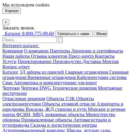
Мы используем
cookies
Хорошо
×
Заказать звонок
Каталог
8-800-775-99-60
Связаться с нами
Меню
Интернет-каталог
Компания
О компании
Партнеры
Лицензии и сертификаты
Наши работы
Отзывы клиентов
Пресс-центр
Контакты
Услуги
Проектирование
Производство
Доставка
Монтаж
Вопрос-ответ
Каталог
3Д заборы из панелей
Сварные ограждения
Газонные
ограждения
Временные ограждения
Кабеленесущие системы
Cваи
Автоматика и комплектующие для ворот
Чертежи
Чертежи DWG
Технические решения
Монтажные
инструкции
Отраслевые решения
Объекты ТЭК
Объекты
электроэнергетики
Объекты атомной отрасли
Аэропорты и
аэродромы
Вокзалы, Ж/Д станции и пути
Морские и речные
порты
ФСИН, МВД, режимные объекты
Министерство
обороны
Промышленные объекты
Автомагистрали и
путепроводы
Склады и логистические центры
Агропромышленный комплекс
Школы, детские сады,