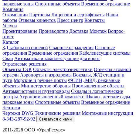
парковые зоны
Спортивные объекты
Временное ограждение
Компания
О компании
Партнеры
Лицензии и сертификаты
Наши
работы
Отзывы клиентов
Пресс-центр
Контакты
Услуги
Проектирование
Производство
Доставка
Монтаж
Вопрос-
ответ
Каталог
3Д заборы из панелей
Сварные ограждения
Газонные
ограждения
Временные ограждения
Кабеленесущие системы
Cваи
Автоматика и комплектующие для ворот
Отраслевые решения
Объекты ТЭК
Объекты электроэнергетики
Объекты атомной
отрасли
Аэропорты и аэродромы
Вокзалы, Ж/Д станции и
пути
Морские и речные порты
ФСИН, МВД, режимные
объекты
Министерство обороны
Промышленные объекты
Автомагистрали и путепроводы
Склады и логистические
центры
Агропромышленный комплекс
Школы, детские сады,
парковые зоны
Спортивные объекты
Временное ограждение
Чертежи
Чертежи DWG
Технические решения
Монтажные инструкции
8-343-287-92-92
Связаться с нами
2011-2026 ООО «УралРесурс»