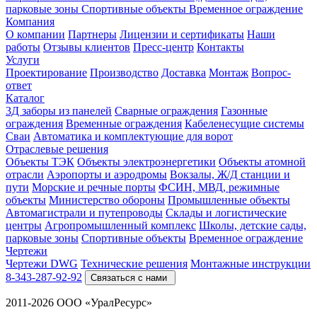
парковые зоны
Спортивные объекты
Временное ограждение
Компания
О компании
Партнеры
Лицензии и сертификаты
Наши
работы
Отзывы клиентов
Пресс-центр
Контакты
Услуги
Проектирование
Производство
Доставка
Монтаж
Вопрос-
ответ
Каталог
3Д заборы из панелей
Сварные ограждения
Газонные
ограждения
Временные ограждения
Кабеленесущие системы
Cваи
Автоматика и комплектующие для ворот
Отраслевые решения
Объекты ТЭК
Объекты электроэнергетики
Объекты атомной
отрасли
Аэропорты и аэродромы
Вокзалы, Ж/Д станции и
пути
Морские и речные порты
ФСИН, МВД, режимные
объекты
Министерство обороны
Промышленные объекты
Автомагистрали и путепроводы
Склады и логистические
центры
Агропромышленный комплекс
Школы, детские сады,
парковые зоны
Спортивные объекты
Временное ограждение
Чертежи
Чертежи DWG
Технические решения
Монтажные инструкции
8-343-287-92-92
Связаться с нами
2011-2026 ООО «УралРесурс»