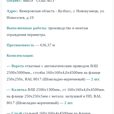
Объект:
МБОУ "СОШ №13"
Адрес:
Кемеровская область - Кузбасс, г. Новокузнецк, ул.
Новоселов, д.19
Выполненные работы:
производство и монтаж
ограждения периметра.
Протяженность
— 636,37 м
Комплектация:
—
Ворота
откатные с автоматическим приводом В/Ш
2500х5000мм., столбы 160х160х4,0х4500мм на фланце
250х250х, RAL 8017 (Шоколадно-коричневый) —
2 шт.
—
Калитка
В/Ш 2500х1300мм., ст 160х160х4,0х4500мм.
на фланце 250х250х5мм с металл. заглушкой в ПП, RAL
8017 (Шоколадно-коричневый) —
2 шт.
—
Столб
стальной 160х160х4х4500мм на фланце