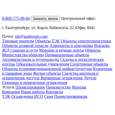
8-800-775-99-60
Центральный офис:
Заказать звонок
г. Екатеринбург, ул. Карла Либкнехта, 22 (Офис 604)
Почта:
ufa@uralresurs.com
Типовые проекты
Объекты ТЭК
Объекты электроэнергетики
Объекты атомной отрасли
Аэропорты и аэродромы
Вокзалы,
Ж/Д станции и пути
Морские и речные порты
Объекты
Министерства обороны
Промышленные объекты
Автомагистрали и путепроводы
Склады и логистические
центры
Образовательные учреждения
Спортивные объекты
Объекты телекоммуникационной инфраструктуры
Курортные
и парковые зоны
Жилые объекты
Средства контроля и
ограничения доступа
Временные ограждения
Другие
Газонные и пешеходные ограждения
Услуги
Проектирование
Производство
Монтаж
Компания
Наши работы
Контакты
ТЭК
Ограждения ИСО
Сваи
Проектировщикам