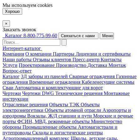
Мы используем
cookies
Хорошо
×
Заказать звонок
Каталог
8-800-775-99-60
Связаться с нами
Меню
Интернет-каталог
Компания
О компании
Партнеры
Лицензии и сертификаты
Наши работы
Отзывы клиентов
Пресс-центр
Контакты
Услуги
Проектирование
Производство
Доставка
Монтаж
Вопрос-ответ
Каталог
3Д заборы из панелей
Сварные ограждения
Газонные
ограждения
Временные ограждения
Кабеленесущие системы
Cваи
Автоматика и комплектующие для ворот
Чертежи
Чертежи DWG
Технические решения
Монтажные
инструкции
Отраслевые решения
Объекты ТЭК
Объекты
электроэнергетики
Объекты атомной отрасли
Аэропорты и
аэродромы
Вокзалы, Ж/Д станции и пути
Морские и речные
порты
ФСИН, МВД, режимные объекты
Министерство
обороны
Промышленные объекты
Автомагистрали и
путепроводы
Склады и логистические центры
Агропромышленный комплекс
Школы, детские сады,