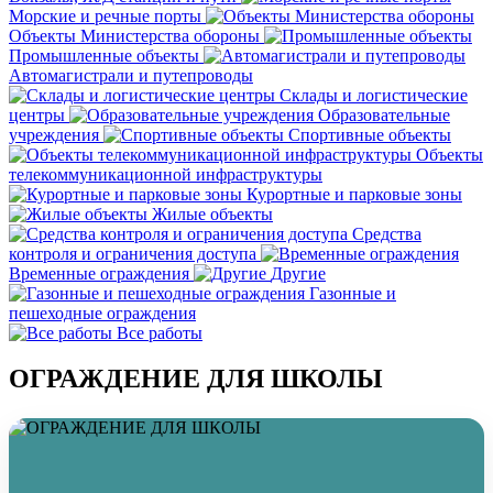
Морские и речные порты
Объекты Министерства обороны
Промышленные объекты
Автомагистрали и путепроводы
Склады и логистические
центры
Образовательные
учреждения
Спортивные объекты
Объекты
телекоммуникационной инфраструктуры
Курортные и парковые зоны
Жилые объекты
Средства
контроля и ограничения доступа
Временные ограждения
Другие
Газонные и
пешеходные ограждения
Все работы
ОГРАЖДЕНИЕ ДЛЯ ШКОЛЫ