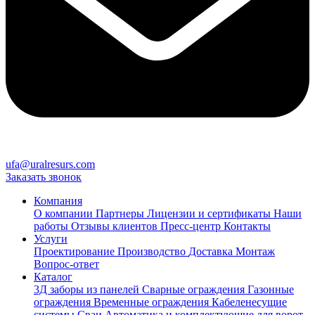
ufa@uralresurs.com
Заказать звонок
Компания
О компании
Партнеры
Лицензии и сертификаты
Наши
работы
Отзывы клиентов
Пресс-центр
Контакты
Услуги
Проектирование
Производство
Доставка
Монтаж
Вопрос-ответ
Каталог
3Д заборы из панелей
Сварные ограждения
Газонные
ограждения
Временные ограждения
Кабеленесущие
системы
Cваи
Автоматика и комплектующие для ворот